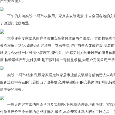
产品安装能力。
下午的安装实战PK环节模拟用户家真实安装场景,来自全国各地的安
了激烈的比拼角逐。
大赛评审专家团从用户体验和安装交付质量两个维度,一方面检验整个
务流程执行到位,如是否面容清爽、衣着整洁,进门前是否穿戴鞋套,安装
环境是否做好分区可视化管理等,能否让用户感受到如沐春风般的服务体验
度,检验最终产品交付质量,是否做到每一毫精益求精,为用户完美呈现产
实战PK环节结束后,顾家家居定制家居事业部安装服务部负责人朱利
服务过程中存在的问题提出了改善建议,并希望所有的安装师傅们可以持
供更好的服务。
一整天内容丰富的理论学
习
及实战PK下来,综合理论培训考核、实战
付质量评价三个维度的总成绩排名,最终,本次安装比武大赛的工匠之星