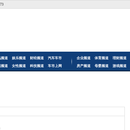
73
讯频道
娱乐频道
财经频道
汽车车市
企业频道
体育频道
理财频道
居频道
女性频道
科技频道
车市上网
房产频道
母婴频道
游戏频道
录